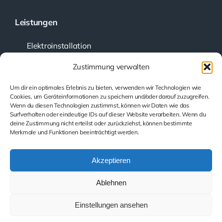
Leistungen
Elektroinstallation
Kundendienst
Zustimmung verwalten
Planung und Beratung
Um dir ein optimales Erlebnis zu bieten, verwenden wir Technologien wie
Prüfung elektrischer Anlagen
Cookies, um Geräteinformationen zu speichern und/oder darauf zuzugreifen.
Wenn du diesen Technologien zustimmst, können wir Daten wie das
Smarthome
Surfverhalten oder eindeutige IDs auf dieser Website verarbeiten. Wenn du
Beleuchtung
deine Zustimmung nicht erteilst oder zurückziehst, können bestimmte
Merkmale und Funktionen beeinträchtigt werden.
PV-Batteriespeicher
Akzeptieren
Rechtliche Hinweise
Ablehnen
Impressum
Datenschutz
Einstellungen ansehen