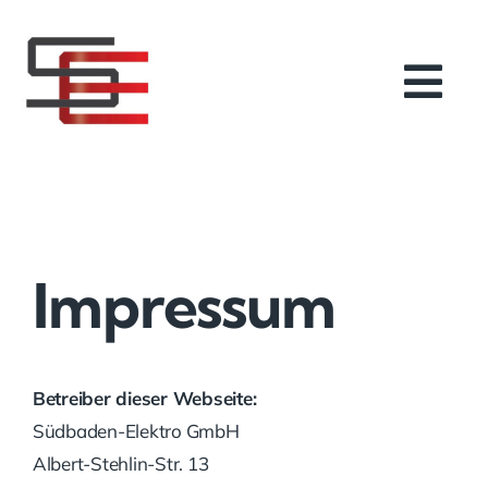
Zum
Inhalt
springen
Tog
Nav
Home
Leistungen
Impressum
Karriere
Referenzen
Betreiber dieser Webseite:
Südbaden-Elektro GmbH
Cookie-Richtlinie (EU)
Albert-Stehlin-Str. 13