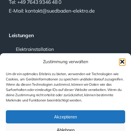
Tel: +49 7643 9346 48 0
E-Mail: kontakt@suedbaden-elektro.de
Leistungen
Elektroinstallation
Kundendienst
Zustimmung verwalten
Planung und Beratung
Um dir ein optimales Erlebnis zu bieten, verwenden wir Technologien wie
Prüfung elektrischer Anlagen
Cookies, um Geräteinformationen zu speichern und/oder darauf zuzugreifen.
Wenn du diesen Technologien zustimmst, können wir Daten wie das
Smarthome
Surfverhalten oder eindeutige IDs auf dieser Website verarbeiten. Wenn du
Beleuchtung
deine Zustimmung nicht erteilst oder zurückziehst, können bestimmte
Merkmale und Funktionen beeinträchtigt werden.
PV-Batteriespeicher
Akzeptieren
Rechtliche Hinweise
Ablehnen