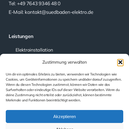
Tel: +49 7643 9346 48 0
E-Mail: kontakt@suedbaden-elektro.de
Leistungen
Elektroinstallation
Kundendienst
Zustimmung verwalten
Planung und Beratung
Um dir ein optimales Erlebnis zu bieten, verwenden wir Technologien wie
Prüfung elektrischer Anlagen
Cookies, um Geräteinformationen zu speichern und/oder darauf zuzugreifen.
Wenn du diesen Technologien zustimmst, können wir Daten wie das
Smarthome
Surfverhalten oder eindeutige IDs auf dieser Website verarbeiten. Wenn du
Beleuchtung
deine Zustimmung nicht erteilst oder zurückziehst, können bestimmte
Merkmale und Funktionen beeinträchtigt werden.
PV-Batteriespeicher
Akzeptieren
Rechtliche Hinweise