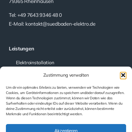
79365 Rheinhausen
Tel: +49 7643 9346 48 0
E-Mail: kontakt@suedbaden-elektro.de
Leistungen
Elektroinstallation
Kundendienst
Zustimmung verwalten
Planung und Beratung
Um dir ein optimales Erlebnis zu bieten, verwenden wir Technologien wie
Prüfung elektrischer Anlagen
Cookies, um Geräteinformationen zu speichern und/oder darauf zuzugreifen.
Wenn du diesen Technologien zustimmst, können wir Daten wie das
Smarthome
Surfverhalten oder eindeutige IDs auf dieser Website verarbeiten. Wenn du
Beleuchtung
deine Zustimmung nicht erteilst oder zurückziehst, können bestimmte
Merkmale und Funktionen beeinträchtigt werden.
PV-Batteriespeicher
Akzeptieren
Rechtliche Hinweise